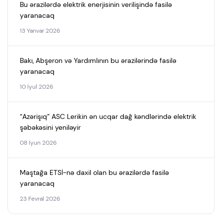
Bu ərazilərdə elektrik enerjisinin verilişində fasilə
yaranacaq
13 Yanvar 2026
Bakı, Abşeron və Yardımlının bu ərazilərində fasilə
yaranacaq
10 İyul 2026
“Azərişıq” ASC Lerikin ən ucqar dağ kəndlərində elektrik
şəbəkəsini yeniləyir
08 İyun 2026
Maştağa ETSİ-nə daxil olan bu ərazilərdə fasilə
yaranacaq
23 Fevral 2026