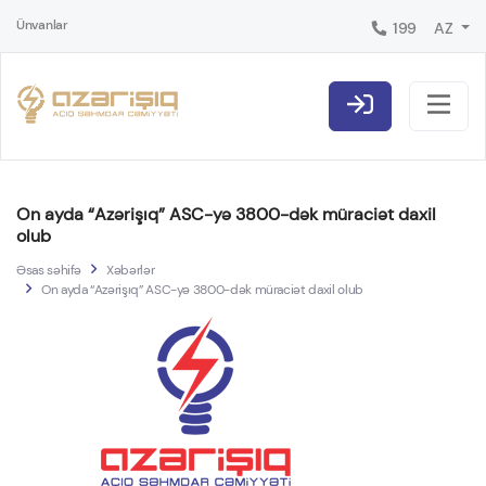
Ünvanlar
199
AZ
On ayda “Azərişıq” ASC-yə 3800-dək müraciət daxil
olub
Əsas səhifə
Xəbərlər
On ayda “Azərişıq” ASC-yə 3800-dək müraciət daxil olub