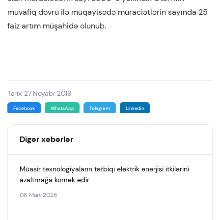
müvafiq dövrü ilə müqayisədə müraciətlərin sayında 25
faiz artım müşahidə olunub.
Tarix: 27 Noyabr 2019
Facebook
WhatsApp
Telegram
Linkedin
Digər xəbərlər
Müasir texnologiyaların tətbiqi elektrik enerjisi itkilərini
azaltmağa kömək edir
06 Mart 2026