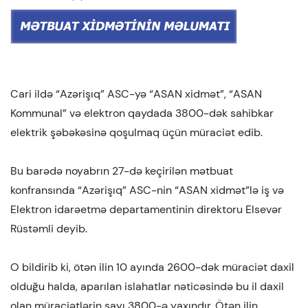
Cari ildə “Azərişıq” ASC-yə “ASAN xidmət”, “ASAN
Kommunal” və elektron qaydada 3800-dək sahibkar
elektrik şəbəkəsinə qoşulmaq üçün müraciət edib.
Bu barədə noyabrın 27-də keçirilən mətbuat
konfransında “Azərişıq” ASC-nin “ASAN xidmət”lə iş və
Elektron idarəetmə departamentinin direktoru Elsevər
Rüstəmli deyib.
O bildirib ki, ötən ilin 10 ayında 2600-dək müraciət daxil
olduğu halda, aparılan islahatlar nəticəsində bu il daxil
olan müraciətlərin sayı 3800-ə yaxındır. Ötən ilin